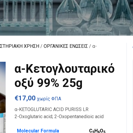
ΑΣΤΗΡΙΑΚΗ ΧΡΗΣΗ
/
ΟΡΓΑΝΙΚΕΣ ΕΝΩΣΕΙΣ
/ α-
α-Κετογλουταρικό
οξύ 99% 25g
€
17,00
χωρίς ΦΠΑ
α-KETOGLUTARIC ACID PURISS LR
2-Oxoglutaric acid; 2-Oxopentanedioic acid
Molecular Formula
C
H
O
5
6
5