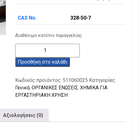
CAS No.
328-50-7
Διαθέσιμο κατόπιν παραγγελίας
α-
Κετογλουταρικό
οξύ
Προσθήκη στο καλάθι
99%
25g
Κωδικός προϊόντος:
511060025
Κατηγορίες:
ποσότητα
Γενικά
,
ΟΡΓΑΝΙΚΕΣ ΕΝΩΣΕΙΣ
,
ΧΗΜΙΚΑ ΓΙΑ
ΕΡΓΑΣΤΗΡΙΑΚΗ ΧΡΗΣΗ
Αξιολογήσεις (0)