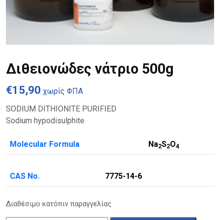
Διθειονώδες νάτριο 500g
€
15,90
χωρίς ΦΠΑ
SODIUM DITHIONITE PURIFIED
Sodium hypodisulphite
Molecular Formula
Na
S
O
2
2
4
CAS No.
7775-14-6
Διαθέσιμο κατόπιν παραγγελίας