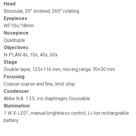
Head
Binocular, 30° inclined, 360° rotating
Eyepieces
WF10x/18mm
Nosepiece
Quadruple
Objectives
N-PLAN 4x, 10x, 40x, 60x
Stage
Double layer, 125×116 mm, moving range 70×30 mm
Focusing
Coaxial coarse and fine, limit stop
Condenser
Abbe N.A. 1.25, iris diaphragm, focusable
Illumination
1
1 W X-LED
, manual brightness control, Li-Ion rechargeable
battery