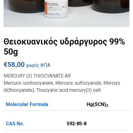
Θειοκυανικός υδράργυρος 99%
50g
€
58,00
χωρίς ΦΠΑ
MERCURY (II) THIOCYANATE AR
Mercuric isothiocyanate; Mercuric sulfocyanide; Mercury
di(thiocyanate); Thiocyanic acid mercury(II) salt
Molecular Formula
Hg(SCN)
2
CAS No.
592-85-8