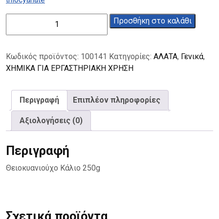
Θειοκυανιούχο
Προσθήκη στο καλάθι
Κάλιο
98,5%
500g
Κωδικός προϊόντος:
100141
Κατηγορίες:
ΑΛΑΤΑ
,
Γενικά
,
ποσότητα
ΧΗΜΙΚΑ ΓΙΑ ΕΡΓΑΣΤΗΡΙΑΚΗ ΧΡΗΣΗ
Περιγραφή
Επιπλέον πληροφορίες
Αξιολογήσεις (0)
Περιγραφή
Θειοκυανιούχο Κάλιο 250g
Σχετικά προϊόντα