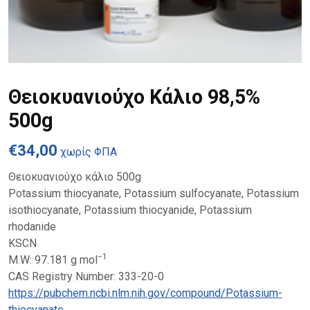
Θειοκυανιούχο Κάλιο 98,5%
500g
€
34,00
χωρίς ΦΠΑ
Θειοκυανιούχο κάλιο 500g
Potassium thiocyanate, Potassium sulfocyanate, Potassium
isothiocyanate, Potassium thiocyanide, Potassium
rhodanide
KSCN
−1
M.W: 97.181 g mol
CAS Registry Number:
333-20-0
https://pubchem.ncbi.nlm.nih.gov/compound/Potassium-
thiocyanate