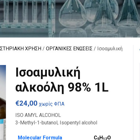
ΑΣΤΗΡΙΑΚΗ ΧΡΗΣΗ
/
ΟΡΓΑΝΙΚΕΣ ΕΝΩΣΕΙΣ
/ Ισοαμυλική
Ισοαμυλική
αλκοόλη 98% 1L
€
24,00
χωρίς ΦΠΑ
ISO AMYL ALCOHOL
3-Methyl-1-butanol, Isopentyl alcohol
Molecular Formula
C
H
O
5
1
2