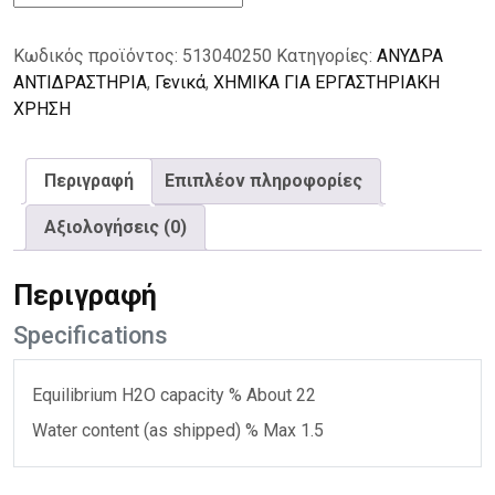
4Α
1,5mm
Κωδικός προϊόντος:
513040250
Κατηγορίες:
ΑΝΥΔΡΑ
250g
ΑΝΤΙΔΡΑΣΤΗΡΙΑ
,
Γενικά
,
ΧΗΜΙΚΑ ΓΙΑ ΕΡΓΑΣΤΗΡΙΑΚΗ
ποσότητα
ΧΡΗΣΗ
Περιγραφή
Επιπλέον πληροφορίες
Αξιολογήσεις (0)
Περιγραφή
Specifications
Equilibrium H2O capacity % About 22
Water content (as shipped) % Max 1.5