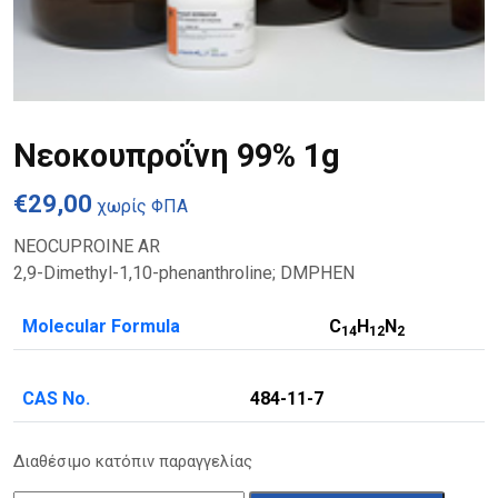
Νεοκουπροΐνη 99% 1g
€
29,00
χωρίς ΦΠΑ
NEOCUPROINE AR
2,9-Dimethyl-1,10-phenanthroline; DMPHEN
Molecular Formula
C
H
N
1
4
1
2
2
CAS No.
484-11-7
Διαθέσιμο κατόπιν παραγγελίας