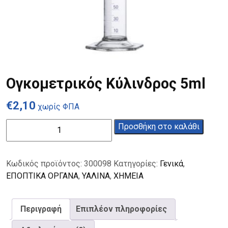
Ογκομετρικός Κύλινδρος 5ml
€
2,10
χωρίς ΦΠΑ
Ογκομετρικός
Προσθήκη στο καλάθι
Κύλινδρος
5ml
ποσότητα
Κωδικός προϊόντος:
300098
Κατηγορίες:
Γενικά
,
ΕΠΟΠΤΙΚΑ ΟΡΓΑΝΑ
,
ΥΑΛΙΝΑ
,
ΧΗΜΕΙΑ
Περιγραφή
Επιπλέον πληροφορίες