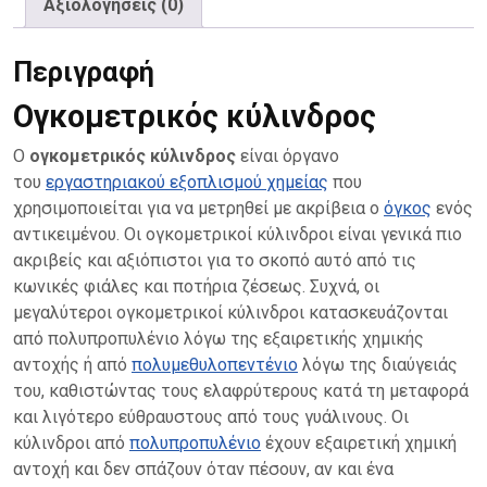
Αξιολογήσεις (0)
Περιγραφή
Ογκομετρικός κύλινδρος
Ο
ογκομετρικός κύλινδρος
είναι όργανο
του
εργαστηριακού εξοπλισμού χημείας
που
χρησιμοποιείται για να μετρηθεί με ακρίβεια ο
όγκος
ενός
αντικειμένου. Οι ογκομετρικοί κύλινδροι είναι γενικά πιο
ακριβείς και αξιόπιστοι για το σκοπό αυτό από τις
κωνικές φιάλες και ποτήρια ζέσεως. Συχνά, οι
μεγαλύτεροι ογκομετρικοί κύλινδροι κατασκευάζονται
από πολυπροπυλένιο λόγω της εξαιρετικής χημικής
αντοχής ή από
πολυμεθυλοπεντένιο
λόγω της διαύγειάς
του, καθιστώντας τους ελαφρύτερους κατά τη μεταφορά
και λιγότερο εύθραυστους από τους γυάλινους. Οι
κύλινδροι από
πολυπροπυλένιο
έχουν εξαιρετική χημική
αντοχή και δεν σπάζουν όταν πέσουν, αν και ένα