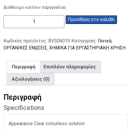
Διαθέσιμο κατόπιν παραγγελίας
Οξαλικό
Προσθήκη στο καλάθι
οξύ
διάλυμα
0,5Μ(1Ν)
Κωδικός προϊόντος:
BVS06010
Κατηγορίες:
Γενικά
,
1L
ΟΡΓΑΝΙΚΕΣ ΕΝΩΣΕΙΣ
,
ΧΗΜΙΚΑ ΓΙΑ ΕΡΓΑΣΤΗΡΙΑΚΗ ΧΡΗΣΗ
ποσότητα
Περιγραφή
Επιπλέον πληροφορίες
Αξιολογήσεις (0)
Περιγραφή
Specifications
Appearance Clear colourless solution