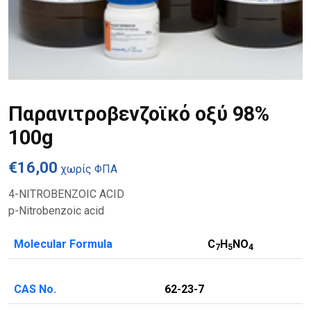
Παρανιτροβενζοϊκό οξύ 98%
100g
€
16,00
χωρίς ΦΠΑ
4-NITROBENZOIC ACID
p-Nitrobenzoic acid
Molecular Formula
C
H
NO
7
5
4
CAS No.
62-23-7