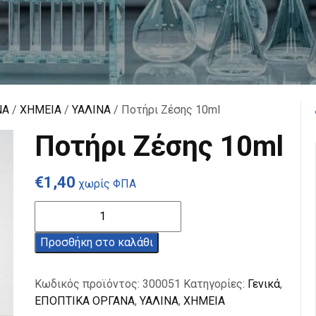
ΝΑ
/
ΧΗΜΕΙΑ
/
ΥΑΛΙΝΑ
/ Ποτήρι Ζέσης 10ml
Ποτήρι Ζέσης 10ml
€
1,40
χωρίς ΦΠΑ
Ποτήρι
Ζέσης
10ml
Προσθήκη στο καλάθι
ποσότητα
Κωδικός προϊόντος:
300051
Κατηγορίες:
Γενικά
,
ΕΠΟΠΤΙΚΑ ΟΡΓΑΝΑ
,
ΥΑΛΙΝΑ
,
ΧΗΜΕΙΑ