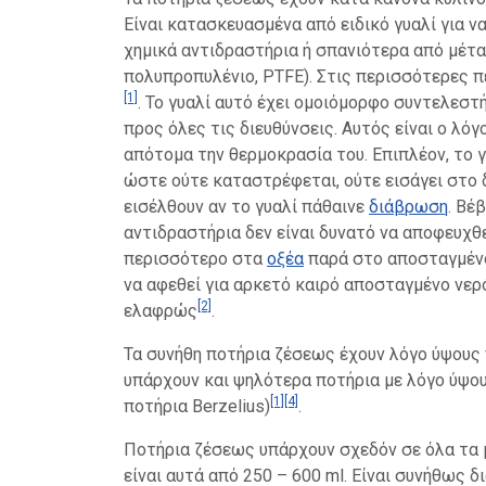
Είναι κατασκευασμένα από ειδικό γυαλί για 
χημικά αντιδραστήρια ή σπανιότερα από μέτα
πολυπροπυλένιο, PTFE). Στις περισσότερες π
[1]
. Το γυαλί αυτό έχει ομοιόμορφο συντελεστ
προς όλες τις διευθύνσεις. Αυτός είναι ο λό
απότομα την θερμοκρασία του. Επιπλέον, το γ
ώστε ούτε καταστρέφεται, ούτε εισάγει στο 
εισέλθουν αν το γυαλί πάθαινε
διάβρωση
. Βέ
αντιδραστήρια δεν είναι δυνατό να αποφευχθε
περισσότερο στα
οξέα
παρά στο αποσταγμένο
να αφεθεί για αρκετό καιρό αποσταγμένο νερό
[2]
ελαφρώς
.
Τα συνήθη ποτήρια ζέσεως έχουν λόγο ύψους πρ
υπάρχουν και ψηλότερα ποτήρια με λόγο ύψου
[1]
[4]
ποτήρια Berzelius)
.
Ποτήρια ζέσεως υπάρχουν σχεδόν σε όλα τα μ
είναι αυτά από 250 – 600 ml. Είναι συνήθως 