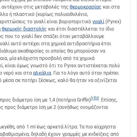
να αντέχουν στις μεταβολές της
θερμοκρασίας
και στα
λλο ή πλαστικό (κυρίως πολυαιθυλένιο,
εριπτώσεις το γυαλί είναι βοριοπυριτικό
γυαλί
(Pyrex)
ή
θερμικής διαστολής
και έτσι διαστέλλεται το ίδιο
γος που το γυαλί δεν σπάζει όταν μεταβάλλουμε
υαλί αυτό αντέχει στα χημικά αντιδραστήρια έτσι
διάλυμα ακαθαρσίες οι οποίες θα μπορούσαν να
βαια, μία ελάχιστη προσβολή από τα χημικά
ί, είναι όμως γνωστό ότι το Pyrex αντιστέκεται πολύ
 νερό και στα
αλκάλια
. Για το λόγο αυτό όταν πρέπει
 μέσα σε ποτήρι ζέσεως, καλό θα ήταν να οξινίζεται
[1]
[3]
ος διάμετρο ίση με 1,4 (ποτήρια Griffin)
. Επίσης,
ς προς διάμετρο ίση με 2 (συνήθως ονομάζονται
εγέθη, από 1 ml έως αρκετά λίτρα. Τα πιο εύχρηστα
διαβαθμισμένα, δηλαδή έχουν γραμμές με ενδείξεις από