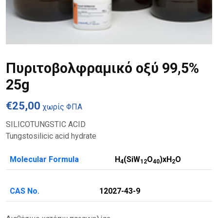
Πυριτοβολφραμικό οξύ 99,5%
25g
€
25,00
χωρίς ΦΠΑ
SILICOTUNGSTIC ACID
Tungstosilicic acid hydrate
Molecular Formula
H
(SiW
O
)xH
O
4
1
2
4
0
2
CAS No.
12027-43-9