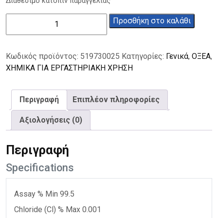
Διαθέσιμο κατόπιν παραγγελίας
Πυριτοβολφραμικό
Προσθήκη στο καλάθι
οξύ
99,5%
25g
Κωδικός προϊόντος:
519730025
Κατηγορίες:
Γενικά
,
ΟΞΕΑ
,
ποσότητα
ΧΗΜΙΚΑ ΓΙΑ ΕΡΓΑΣΤΗΡΙΑΚΗ ΧΡΗΣΗ
Περιγραφή
Επιπλέον πληροφορίες
Αξιολογήσεις (0)
Περιγραφή
Specifications
Assay % Min 99.5
Chloride (Cl) % Max 0.001