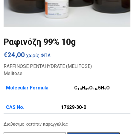
Ραφινόζη 99% 10g
€
24,00
χωρίς ΦΠΑ
RAFFINOSE PENTAHYDRATE (MELITOSE)
Melitose
Molecular Formula
C
H
O
.5H
O
1
8
3
2
1
6
2
CAS No.
17629-30-0
Διαθέσιμο κατόπιν παραγγελίας