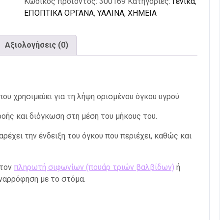
Κωδικός προϊόντος:
300169
Κατηγορίες:
Γενικά
,
ΕΠΟΠΤΙΚΑ ΟΡΓΑΝΑ
,
ΥΑΛΙΝΑ
,
ΧΗΜΕΙΑ
Αξιολογήσεις (0)
ου χρησιμεύει για τη λήψη ορισμένου όγκου υγρού.
οής και διόγκωση στη μέση του μήκους του.
ρέχει την ένδειξη του όγκου που περιέχει, καθώς και
 τον
πληρωτή σιφωνίων (πουάρ τριών βαλβίδων)
ή
αναρρόφηση με το στόμα.