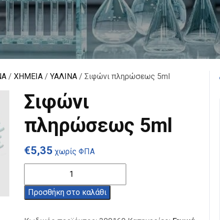
ΝΑ
/
ΧΗΜΕΙΑ
/
ΥΑΛΙΝΑ
/ Σιφώνι πληρώσεως 5ml
Σιφώνι
πληρώσεως 5ml
€
5,35
χωρίς ΦΠΑ
Σιφώνι
πληρώσεως
5ml
Προσθήκη στο καλάθι
ποσότητα