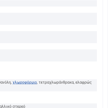
θανόλη,
χλωροφόρμιο
, τετραχλωράνθρακα, ελαφρώς
ταλλικό στερεό