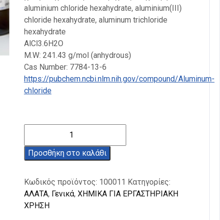
aluminium chloride hexahydrate, aluminium(III)
chloride hexahydrate, aluminum trichloride
hexahydrate
AlCl3.6H2O
M.W: 241.43 g/mol (anhydrous)
Cas Number: 7784-13-6
https://pubchem.ncbi.nlm.nih.gov/compound/Aluminum-
chloride
Χλωριούχο
Αργίλιο
Εξαένυδρο
Προσθήκη στο καλάθι
99%
500g
Κωδικός προϊόντος:
100011
Κατηγορίες:
ποσότητα
ΑΛΑΤΑ
,
Γενικά
,
ΧΗΜΙΚΑ ΓΙΑ ΕΡΓΑΣΤΗΡΙΑΚΗ
ΧΡΗΣΗ