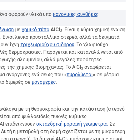
μένα αφορούν υλικά υπό
κανονικές συνθήκες
 ένωση
με
χημικό τύπο
AlCl
. Είναι η κύρια χημική ένωση
3
ο
. Είναι λευκό κρυσταλλικό στερεό, αλλά τα δείγματά
χουν ίχνη
τριχλωριούχου σιδήρου
. Το χλωριούχο
ηλές θερμοκρασίες. Παράγεται και καταναλώνεται από
αγωγής αλουμινίου, αλλά μεγάλες ποσότητες
ς της χημικής βιομηχανίας. Το AlCl
αναφέρεται
3
γμα ανόργανης ενώσεως που «
πυρολύεται
» σε μέτρια
πό διμερές σε
μονομερές
.
ανάλογα με τη θερμοκρασία και την κατάσταση (στερεό
είται από φυλλοειδείς πυκνές κυβικές
Al επιδεικνύουν
οκταεδρική μοριακή γεωμετρία
. Σε
. Αυτή η μεταβολή στη δομή σχετίζεται με τη μικρότερη
 του στερεού). Τα διμερή Al
Cl
υπάρχουν και ως ατμοί.