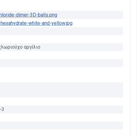
χλωριούχο αργίλιο
-3