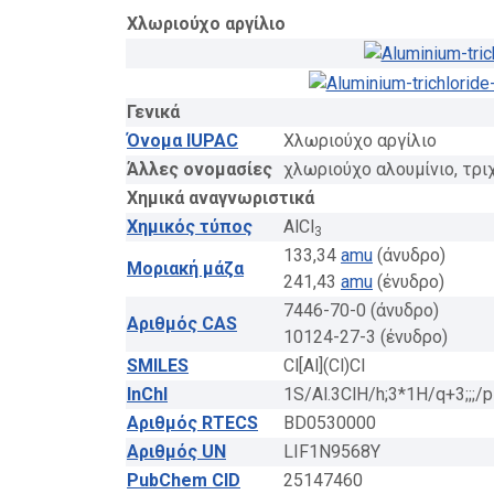
Χλωριούχο αργίλιο
Γενικά
Όνομα IUPAC
Χλωριούχο αργίλιο
Άλλες ονομασίες
χλωριούχο αλουμίνιο, τρι
Χημικά αναγνωριστικά
Χημικός τύπος
AlCl
3
133,34
amu
(άνυδρο)
Μοριακή μάζα
241,43
amu
(ένυδρο)
7446-70-0 (άνυδρο)
Αριθμός CAS
10124-27-3 (ένυδρο)
SMILES
Cl[Al](Cl)Cl
InChI
1S/Al.3ClH/h;3*1H/q+3;;;/p
Αριθμός RTECS
BD0530000
Αριθμός UN
LIF1N9568Y
PubChem CID
25147460