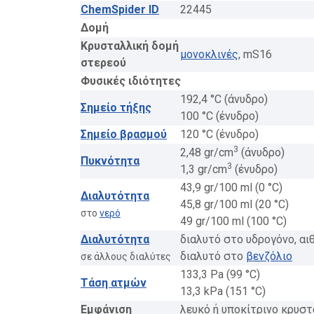
ChemSpider ID
22445
Δομή
Κρυσταλλική δομή
μονοκλινές
, mS16
στερεού
Φυσικές ιδιότητες
192,4 °C (άνυδρο)
Σημείο τήξης
100 °C (ένυδρο)
Σημείο βρασμού
120 °C (ένυδρο)
3
2,48 gr/cm
(άνυδρο)
Πυκνότητα
3
1,3 gr/cm
(ένυδρο)
43,9 gr/100 ml (0 °C)
Διαλυτότητα
45,8 gr/100 ml (20 °C)
στο
νερό
49 gr/100 ml (100 °C)
Διαλυτότητα
διαλυτό στο υδρογόνο, αι
διαλυτό στο
βενζόλιο
σε άλλους διαλύτες
133,3 Pa (99 °C)
Τάση ατμών
13,3 kPa (151 °C)
Εμφάνιση
λευκό ή υποκίτρινο κρυσ