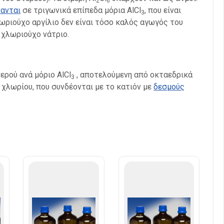
2
6
τανται
σε τριγωνικά επίπεδα μόρια AlCl
, που είναι
3
λωριούχο αργίλιο δεν είναι τόσο καλός αγωγός του
 χλωριούχο νάτριο.
ερού ανά μόριο AlCl
, αποτελούμενη από οκταεδρικά
3
 χλωρίου, που συνδέονται με το κατιόν με
δεσμούς