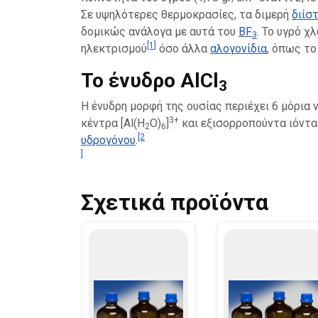
Σε υψηλότερες θερμοκρασίες, τα διμερή
διίσ
δομικώς ανάλογα με αυτά του
BF
. Το υγρό χ
3
[1]
ηλεκτρισμού
όσο άλλα
αλογονίδια
, όπως το
Το ένυδρο AlCl
3
Η ένυδρη μορφή της ουσίας περιέχει 6 μόρια ν
3+
κέντρα [Al(H
O)
]
και εξισορροπούντα ιόντα
2
6
[2
υδρογόνου
.
]
Σχετικά προϊόντα