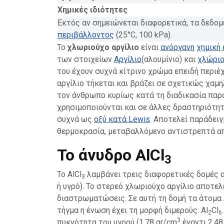
Χημικές ιδιότητες
Εκτός αν σημειώνεται διαφορετικά, τα δεδο
περιβάλλοντος
(25°C, 100 kPa).
Το
χλωριούχο αργίλιο
είναι
ανόργανη
χημική
των στοιχείων
Αργίλιο
(αλουμίνιο) και
χλώρι
του έχουν συχνά κίτρινο χρώμα επειδή περιέ
αργίλιο τήκεται και βράζει σε σχετικώς χαμ
τον άνθρωπο κυρίως κατά τη διαδικασία παρ
χρησιμοποιούνται και σε άλλες δραστηριότητε
συχνά ως
οξύ κατά Lewis
. Αποτελεί παράδει
θερμοκρασία, μεταβαλλόμενο αντιστρεπτά α
Το άνυδρο AlCl
3
Το AlCl
λαμβάνει τρεις διαφορετικές δομές 
3
ή υγρό). Το στερεό χλωριούχο αργίλιο αποτελ
διαστρωματώσεις. Σε αυτή τη δομή τα άτομα 
τήγμα η ένωση έχει τη μορφή διμερούς: Al
Cl
2
6
3
πυκνότητα του υγρού (1,78 gr/cm
έναντι 2,48