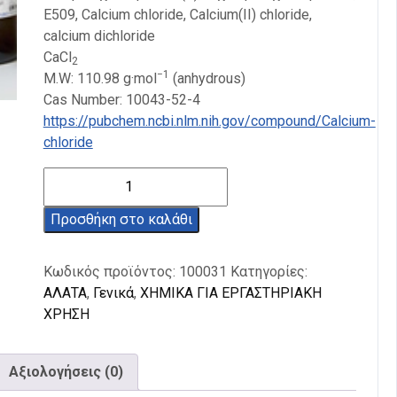
E509, Calcium chloride, Calcium(II) chloride,
calcium dichloride
Ca
Cl
2
−1
M.W:
110.98
g·mol
(anhydrous)
Cas Number: 10043-52-4
https://pubchem.ncbi.nlm.nih.gov/compound/Calcium-
chloride
Χλωριούχο
Ασβέστιο
Άνυδρο
Προσθήκη στο καλάθι
95%
500g
Κωδικός προϊόντος:
100031
Κατηγορίες:
ποσότητα
ΑΛΑΤΑ
,
Γενικά
,
ΧΗΜΙΚΑ ΓΙΑ ΕΡΓΑΣΤΗΡΙΑΚΗ
ΧΡΗΣΗ
Αξιολογήσεις (0)