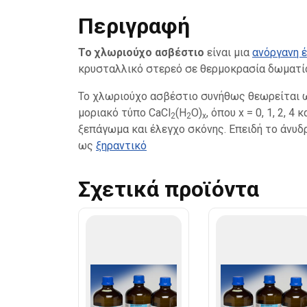
Περιγραφή
Το χλωριούχο ασβέστιο
είναι μια
ανόργανη 
κρυσταλλικό στερεό σε θερμοκρασία δωματί
Το χλωριούχο ασβέστιο συνήθως θεωρείται ω
μοριακό τύπο CaCl
(H
O)
, όπου x = 0, 1, 2, 
2
2
x
ξεπάγωμα και έλεγχο σκόνης. Επειδή το άνυδρ
ως
ξηραντικό
Σχετικά προϊόντα