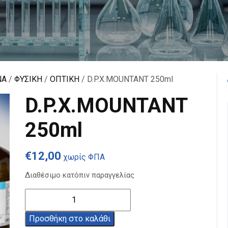
ΝΑ
/
ΦΥΣΙΚΗ
/
ΟΠΤΙΚΗ
/ D.P.X.MOUNTANT 250ml
D.P.X.MOUNTANT
250ml
€
12,00
χωρίς ΦΠΑ
Διαθέσιμο κατόπιν παραγγελίας
D.P.X.MOUNTANT
250ml
ποσότητα
Προσθήκη στο καλάθι