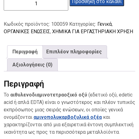
EDTA
Προσθήκη στο καλάθι
Αιθυλενοδιαμινοτετραοξικό
οξύ
99,4%
Κωδικός προϊόντος:
100059
Κατηγορίες:
Γενικά
,
500g
ΟΡΓΑΝΙΚΕΣ ΕΝΩΣΕΙΣ
,
ΧΗΜΙΚΑ ΓΙΑ ΕΡΓΑΣΤΗΡΙΑΚΗ ΧΡΗΣΗ
ποσότητα
Περιγραφή
Επιπλέον πληροφορίες
Αξιολογήσεις (0)
Περιγραφή
Το
αιθυλενοδιαμινοτετραοξικό οξύ
(εδετικό οξύ, edetic
acid ή απλά EDTA) είναι ο γνωστότερος και πλέον τυπικός
εκπρόσωπος μιας σειράς ενώσεων, οι οποίες γενικά
ονομάζονται
αμινοπολυκαρβοξυλικά οξέα
και
χαρακτηρίζονται από μια εξαιρετικά έντονη συμπλεκτική
ικανότητα ως προς τα περισσότερα μεταλλοϊόντα.