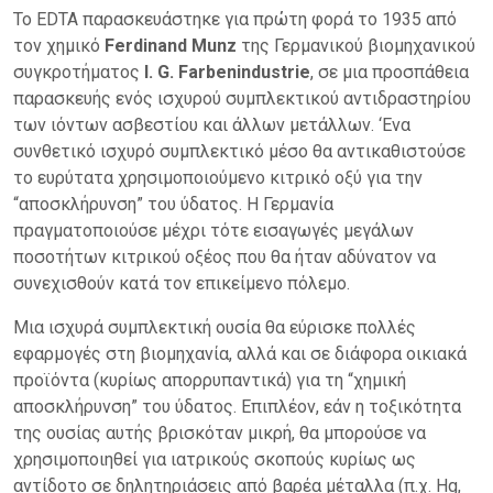
Το EDTA παρασκευάστηκε για πρώτη φορά το 1935 από
τον
χημικό
Ferdinand Munz
της Γερμανικού βιομηχανικού
συγκροτήματος
I. G. Farbenindustrie
, σε μια προσπάθεια
παρασκευής ενός ισχυρού συμπλεκτικού αντιδραστηρίου
των ιόντων ασβεστίου και άλλων μετάλλων. ‘Ενα
συνθετικό ισχυρό συμπλεκτικό μέσο θα αντικαθιστούσε
το ευρύτατα χρησιμοποιούμενο κιτρικό οξύ για την
“αποσκλήρυνση” του ύδατος. Η Γερμανία
πραγματοποιούσε μέχρι τότε εισαγωγές μεγάλων
ποσοτήτων κιτρικού οξέος που θα ήταν αδύνατον να
συνεχισθούν κατά τον επικείμενο πόλεμο.
Μια ισχυρά συμπλεκτική ουσία θα εύρισκε πολλές
εφαρμογές στη βιομηχανία, αλλά και σε διάφορα οικιακά
προϊόντα (κυρίως απορρυπαντικά) για τη “χημική
αποσκλήρυνση” του ύδατος. Επιπλέον, εάν η τοξικότητα
της ουσίας αυτής βρισκόταν μικρή, θα μπορούσε να
χρησιμοποιηθεί για ιατρικούς σκοπούς κυρίως ως
αντίδοτο σε δηλητηριάσεις από βαρέα μέταλλα (π.χ. Hg,