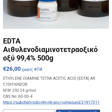
EDTA
Αιθυλενοδιαμινοτετραοξικό
οξύ 99,4% 500g
€
26,00
χωρίς ΦΠΑ
ETHYLENE DIAMINE TETRA ACETIC ACID (EDTA) AR
C10H16N2O8
M.W: 292.24 g/mol
CAS No: 60-00-4
https://pubchem.ncbi.nlm.nih.gov/compound/21917311