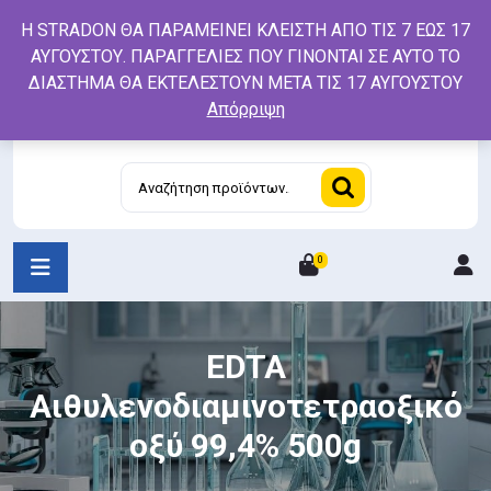
Skip
Η STRADON ΘΑ ΠΑΡΑΜΕΙΝΕΙ ΚΛΕΙΣΤΗ ΑΠΟ ΤΙΣ 7 ΕΩΣ 17
to
ΑΥΓΟΥΣΤΟΥ. ΠΑΡΑΓΓΕΛΙΕΣ ΠΟΥ ΓΙΝΟΝΤΑΙ ΣΕ ΑΥΤΟ ΤΟ
content
ΔΙΑΣΤΗΜΑ ΘΑ ΕΚΤΕΛΕΣΤΟΥΝ ΜΕΤΑ ΤΙΣ 17 ΑΥΓΟΥΣΤΟΥ
Απόρριψη
Αναζήτηση
για:
0
L
/
R
EDTA
Αιθυλενοδιαμινοτετραοξικό
οξύ 99,4% 500g