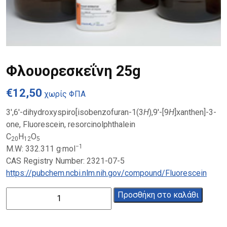
Φλουορεσκεΐνη 25g
€
12,50
χωρίς ΦΠΑ
3′,6′-dihydroxyspiro[isobenzofuran-1(3
H
),9′-[9
H
]xanthen]-3-
one, Fluorescein, resorcinolphthalein
C
H
O
20
12
5
−1
M.W:
332.311
g·mol
CAS Registry Number:
2321-07-5
https://pubchem.ncbi.nlm.nih.gov/compound/Fluorescein
Φλουορεσκεΐνη
Προσθήκη στο καλάθι
25g
ποσότητα