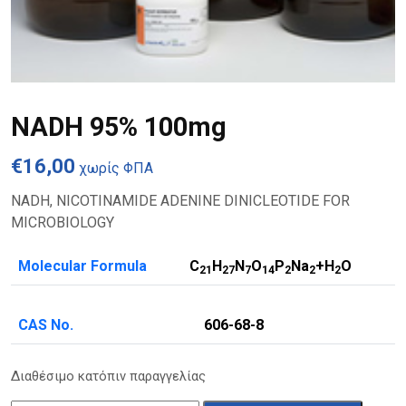
NADH 95% 100mg
€
16,00
χωρίς ΦΠΑ
NADH, NICOTINAMIDE ADENINE DINICLEOTIDE FOR
MICROBIOLOGY
Molecular Formula
C
H
N
O
P
Na
+H
O
2
1
2
7
7
1
4
2
2
2
CAS No.
606-68-8
Διαθέσιμο κατόπιν παραγγελίας