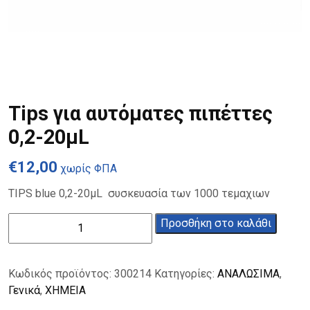
Tips για αυτόματες πιπέττες
0,2-20μL
€
12,00
χωρίς ΦΠΑ
TIPS blue 0,2-20μL συσκευασία των 1000 τεμαχιων
Tips
Προσθήκη στο καλάθι
για
αυτόματες
πιπέττες
Κωδικός προϊόντος:
300214
Κατηγορίες:
ΑΝΑΛΩΣΙΜΑ
,
0,2-
Γενικά
,
ΧΗΜΕΙΑ
20μL